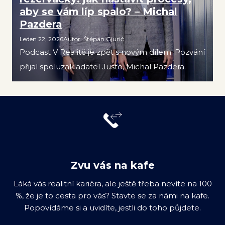
aby se vám líp spalo? – Michal
Pazdera
Leden 22, 2026
Autor
:
Štěpán Gjurič
Podcast V Realitě je zpět s novým dílem. Pozvání
přijal spoluzakladatel Justo, Michal Pazdera.
Zvu vás na kafe
Láká vás realitní kariéra, ale ještě třeba nevíte na 100
%, že je to cesta pro vás? Stavte se za námi na kafe.
Popovídáme si a uvidíte, jestli do toho půjdete.