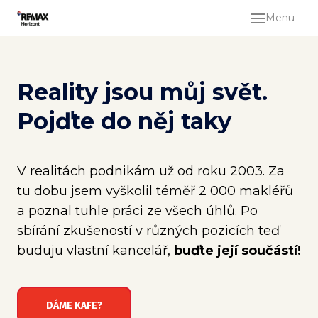
Menu
Prod
Oc
Reality jsou můj svět.
nemo
Pojďte do něj taky
Kol
služ
V realitách podnikám už od roku 2003. Za
Pro
tu dobu jsem vyškolil téměř 2 000 makléřů
bez 
a poznal tuhle práci ze všech úhlů. Po
Rea
sbírání zkušeností v různých pozicích teď
buduju vlastní kancelář,
buďte její součástí!
Pron
Hled
DÁME KAFE?