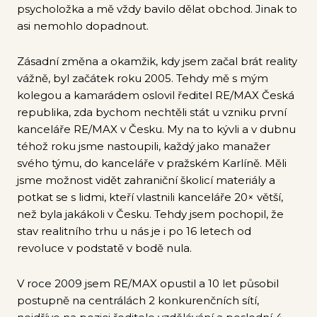
psycholožka a mě vždy bavilo dělat obchod. Jinak to
asi nemohlo dopadnout.
Zásadní změna a okamžik, kdy jsem začal brát reality
vážně, byl začátek roku 2005. Tehdy mě s mým
kolegou a kamarádem oslovil ředitel RE/MAX Česká
republika, zda bychom nechtěli stát u vzniku první
kanceláře RE/MAX v Česku. My na to kývli a v dubnu
téhož roku jsme nastoupili, každý jako manažer
svého týmu, do kanceláře v pražském Karlíně. Měli
jsme možnost vidět zahraniční školicí materiály a
potkat se s lidmi, kteří vlastnili kanceláře 20× větší,
než byla jakákoli v Česku. Tehdy jsem pochopil, že
stav realitního trhu u nás je i po 16 letech od
revoluce v podstatě v bodě nula.
V roce 2009 jsem RE/MAX opustil a 10 let působil
postupně na centrálách 2 konkurenčních sítí,