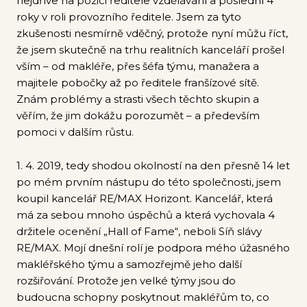
nejdříve na pozici ředitele vzdělávání a poslední 4
roky v roli provozního ředitele. Jsem za tyto
zkušenosti nesmírně vděčný, protože nyní můžu říct,
že jsem skutečně na trhu realitních kanceláří prošel
vším – od makléře, přes šéfa týmu, manažera a
majitele pobočky až po ředitele franšízové sítě.
Znám problémy a strasti všech těchto skupin a
věřím, že jim dokážu porozumět – a především
pomoci v dalším růstu.
1. 4. 2019, tedy shodou okolností na den přesně 14 let
po mém prvním nástupu do této společnosti, jsem
koupil kancelář RE/MAX Horizont. Kancelář, která
má za sebou mnoho úspěchů a která vychovala 4
držitele ocenění „Hall of Fame“, neboli Síň slávy
RE/MAX. Mojí dnešní rolí je podpora mého úžasného
makléřského týmu a samozřejmě jeho další
rozšiřování. Protože jen velké týmy jsou do
budoucna schopny poskytnout makléřům to, co