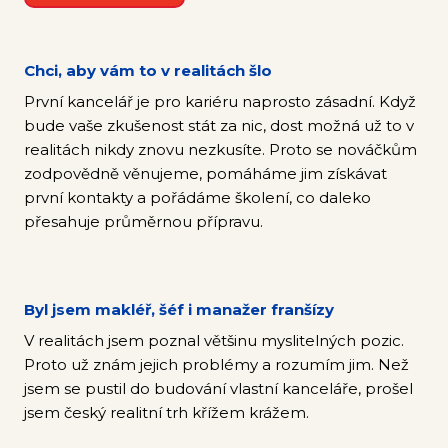
Ná
pomo
Chci, aby vám to v realitách šlo
Kari
První kancelář je pro kariéru naprosto zásadní. Když
bude vaše zkušenost stát za nic, dost možná už to v
Tes
realitách nikdy znovu nezkusíte. Proto se nováčkům
makl
zodpovědně věnujeme, pomáháme jim získávat
první kontakty a pořádáme školení, co daleko
Lea
přesahuje průměrnou přípravu.
nové
Poz
Ště
Byl jsem makléř, šéf i manažer franšízy
V realitách jsem poznal většinu myslitelných pozic.
Náš 
Proto už znám jejich problémy a rozumím jim. Než
jsem se pustil do budování vlastní kanceláře, prošel
Mag
jsem český realitní trh křížem krážem.
Pod