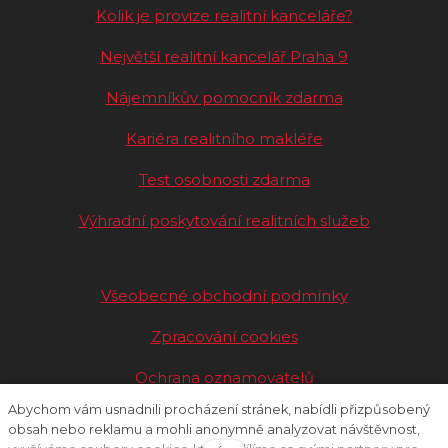
Kolik je provize realitní kanceláře?
Největší realitní kancelář Praha 9
Nájemníkův pomocník zdarma
Kariéra realitního makléře
Test osobnosti zdarma
Výhradní poskytování realitních služeb
Všeobecné obchodní podmínky
Zpracování cookies
Ochrana oznamovatelů
Abychom vám usnadnili procházení stránek, nabídli přizpůsobený
obsah nebo reklamu a mohli anonymně analyzovat návštěvnost,
Nastavení cookies