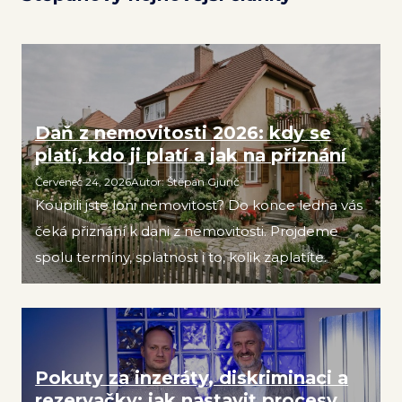
Daň z nemovitosti 2026: kdy se
platí, kdo ji platí a jak na přiznání
Červenec 24, 2026
Autor
:
Štěpán Gjurič
Koupili jste loni nemovitost? Do konce ledna vás
čeká přiznání k dani z nemovitosti. Projdeme
spolu termíny, splatnost i to, kolik zaplatíte.
Pokuty za inzeráty, diskriminaci a
rezervačky: jak nastavit procesy,