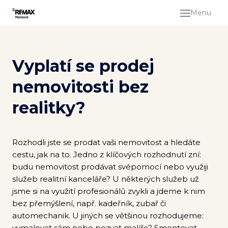
Menu
Prod
Oc
Vyplatí se prodej
nemo
nemovitosti bez
Kol
realitky?
služ
Pro
bez 
Rozhodli jste se prodat vaši nemovitost a hledáte
cestu, jak na to. Jedno z klíčových rozhodnutí zní:
Rea
budu nemovitost prodávat svépomocí nebo využiji
služeb realitní kanceláře? U některých služeb už
Pron
jsme si na využití profesionálů zvykli a jdeme k nim
bez přemýšlení, např. kadeřník, zubař či
Hled
automechanik. U jiných se většinou rozhodujeme:
vymalovat sám nebo pozvat malíře? Smontovat