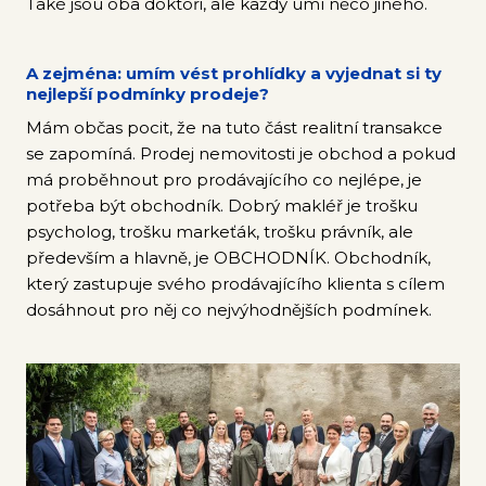
Také jsou oba doktoři, ale každý umí něco jiného.
A zejména: umím vést prohlídky a vyjednat si ty
nejlepší podmínky prodeje?
Mám občas pocit, že na tuto část realitní transakce
se zapomíná. Prodej nemovitosti je obchod a pokud
má proběhnout pro prodávajícího co nejlépe, je
potřeba být obchodník. Dobrý makléř je trošku
psycholog, trošku markeťák, trošku právník, ale
především a hlavně, je OBCHODNÍK. Obchodník,
který zastupuje svého prodávajícího klienta s cílem
dosáhnout pro něj co nejvýhodnějších podmínek.