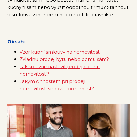
Ná
kuchyni sám nebo využít odbornou firmu? Stáhnout
pomo
si smlouvu z internetu nebo zaplatit právníka?
Kari
Tes
Obsah:
makl
Vzor kupní smlouvy na nemovitost
Zvládnu prodej bytu nebo domu sám?
Lea
Jak správně nastavit prodejní cenu
nové
nemovitosti?
Poz
Jakým činnostem při prodeji
Ště
nemovitosti věnovat pozornost?
Náš 
Mag
Pod