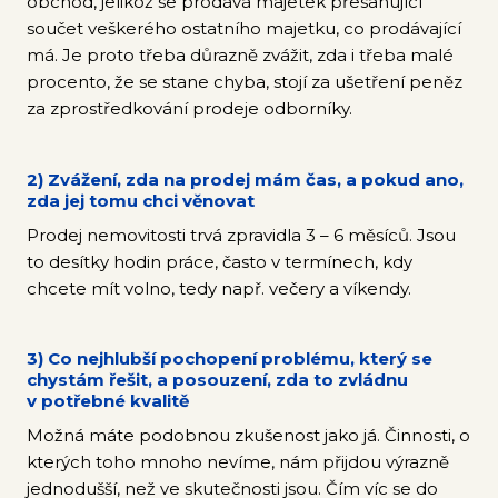
obchod, jelikož se prodává majetek přesahující
součet veškerého ostatního majetku, co prodávající
má. Je proto třeba důrazně zvážit, zda i třeba malé
procento, že se stane chyba, stojí za ušetření peněz
za zprostředkování prodeje odborníky.
2) Zvážení, zda na prodej mám čas, a pokud ano,
zda jej tomu chci věnovat
Prodej nemovitosti trvá zpravidla 3 – 6 měsíců. Jsou
to desítky hodin práce, často v termínech, kdy
chcete mít volno, tedy např. večery a víkendy.
3) Co nejhlubší pochopení problému, který se
chystám řešit, a posouzení, zda to zvládnu
v potřebné kvalitě
Možná máte podobnou zkušenost jako já. Činnosti, o
kterých toho mnoho nevíme, nám přijdou výrazně
jednodušší, než ve skutečnosti jsou. Čím víc se do