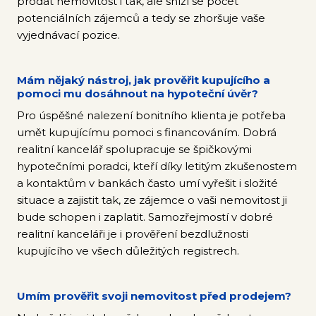
prodat nemovitost i tak, ale sníží se počet
potenciálních zájemců a tedy se zhoršuje vaše
vyjednávací pozice.
Mám nějaký nástroj, jak prověřit kupujícího a
pomoci mu dosáhnout na hypoteční úvěr?
Pro úspěšné nalezení bonitního klienta je potřeba
umět kupujícímu pomoci s financováním. Dobrá
realitní kancelář spolupracuje se špičkovými
hypotečními poradci, kteří díky letitým zkušenostem
a kontaktům v bankách často umí vyřešit i složité
situace a zajistit tak, ze zájemce o vaši nemovitost ji
bude schopen i zaplatit. Samozřejmostí v dobré
realitní kanceláři je i prověření bezdlužnosti
kupujícího ve všech důležitých registrech.
Umím prověřit svoji nemovitost před prodejem?