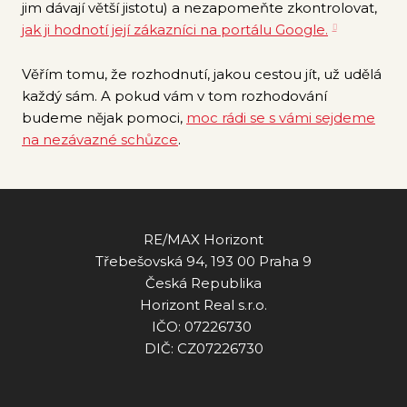
jim dávají větší jistotu) a nezapomeňte zkontrolovat,
jak ji hodnotí její zákazníci na portálu Google.
Věřím tomu, že rozhodnutí, jakou cestou jít, už udělá
každý sám. A pokud vám v tom rozhodování
budeme nějak pomoci,
moc rádi se s vámi sejdeme
na nezávazné schůzce
.
RE/MAX Horizont
Třebešovská 94, 193 00 Praha 9
Česká Republika
Horizont Real s.r.o.
IČO: 07226730
DIČ: CZ07226730