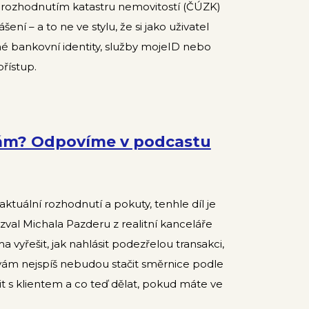
za rozhodnutím katastru nemovitostí (ČÚZK)
ní – a to ne ve stylu, že si jako uživatel
né bankovní identity, služby mojeID nebo
řístup.
tám? Odpovíme v podcastu
aktuální rozhodnutí a pokuty, tenhle díl je
zval Michala Pazderu z realitní kanceláře
 vyřešit, jak nahlásit podezřelou transakci,
 vám nejspíš nebudou stačit směrnice podle
it s klientem a co teď dělat, pokud máte ve