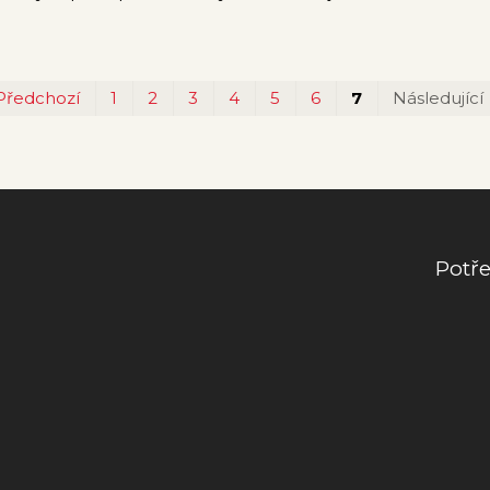
Předchozí
1
2
3
4
5
6
7
Následující
Potře