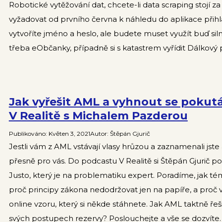
Robotické vytěžování dat, chcete-li data scraping stojí 
vyžadovat od prvního června k náhledu do aplikace přihláše
vytvoříte jméno a heslo, ale budete muset využít buď sil
třeba eObčanky, případně si s katastrem vyřídit Dálkový p
Jak vyřešit AML a vyhnout se poku
V Realitě s Michalem Pazderou
Publikováno
:
Květen 3, 2021
Autor
:
Štěpán Gjurič
Jestli vám z AML vstávají vlasy hrůzou a zaznamenali jste 
přesně pro vás. Do podcastu V Realitě si Štěpán Gjurič po
Justo, který je na problematiku expert. Poradíme, jak téma
proč principy zákona nedodržovat jen na papíře, a proč
online vzoru, který si někde stáhnete. Jak AML taktně řeš
svých postupech rezervy? Poslouchejte a vše se dozvíte.