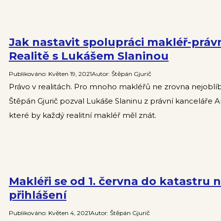
Jak nastavit spolupráci makléř-práv
Realitě s Lukášem Slaninou
Publikováno
:
Květen 19, 2021
Autor
:
Štěpán Gjurič
Právo v realitách. Pro mnoho makléřů ne zrovna nejoblíb
Štěpán Gjurič pozval Lukáše Slaninu z právní kanceláře Arr
které by každý realitní makléř měl znát.
Makléři se od 1. června do katastru 
přihlášení
Publikováno
:
Květen 4, 2021
Autor
:
Štěpán Gjurič