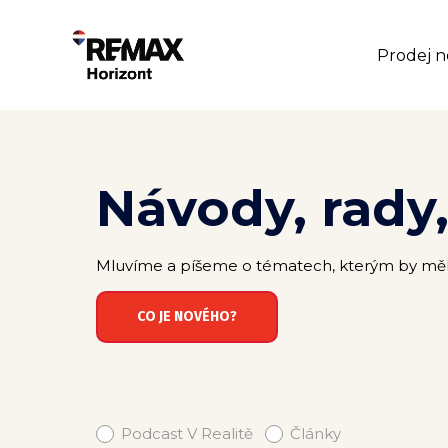
Prodej n
Návody, rady
Mluvíme a píšeme o tématech, kterým by měli vě
CO JE NOVÉHO?
Podcast V Realitě
Články