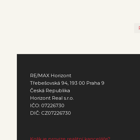
RE/MAX Horizont
Třebešovská 94, 193 00 Praha 9
Česká Republika
Horizont Real s.r.o.
IČO: 07226730
DIČ: CZ07226730
Kolik je provize realitní kanceláře?