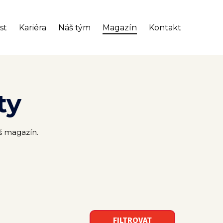
st
Kariéra
Náš tým
Magazín
Kontakt
ty
áš magazín.
FILTROVAT