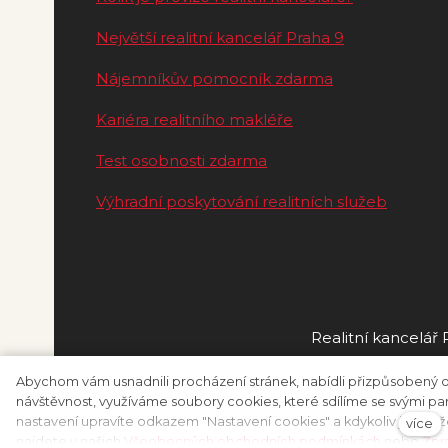
Největší realitní kancelář Praha 9
Nájemníkův pomocník zdarma
Kariéra realitního makléře
Test osobnosti zdarma
Výhradní poskytování realitních služeb
Realitní kancelář 
Abychom vám usnadnili procházení stránek, nabídli přizpůsobený
návštěvnost, využíváme soubory cookies, které sdílíme se svými part
nastavení upravíte odkazem "Nastavení cookies" a kdykoliv jej mů
více
najdete v našich
Všeobecných obchodních podmínkách
nebo
Zpr