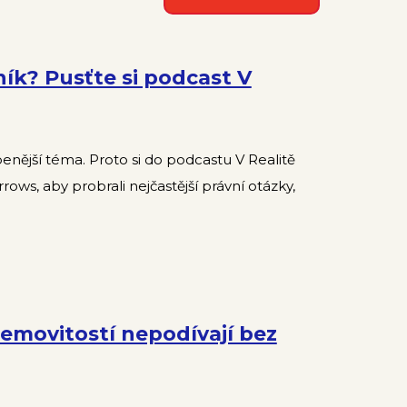
ník? Pusťte si podcast V
enější téma. Proto si do podcastu V Realitě
ows, aby probrali nejčastější právní otázky,
nemovitostí nepodívají bez