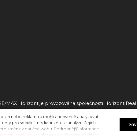
RE/MAX Horizont je provozována společností Horizont Real s
 obsah nebo reklamu a mohli anonymně analyzovat
Tento web stvořili
We Are Creators
a běží na
solidpixels.
nery pro sociální média, inzerci a analýzu. Jejich
POV
žete změnit v patičce webu. Podrobnější informace
acování cookies
. Souhlasíte s používáním cookies?