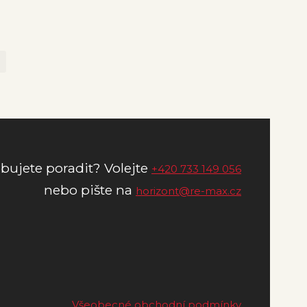
První
Poslední
bujete poradit? Volejte
+420 733 149 056
nebo pište na
horizont@re-max.cz
Všeobecné obchodní podmínky