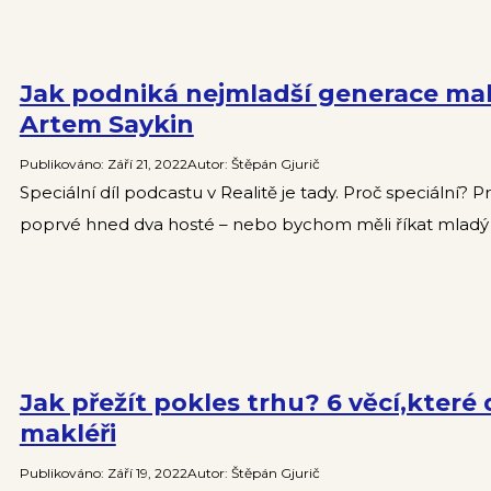
Jak podniká nejmladší generace makl
Artem Saykin
Publikováno
:
Září 21, 2022
Autor
:
Štěpán Gjurič
Speciální díl podcastu v Realitě je tady. Proč speciální? P
poprvé hned dva hosté – nebo bychom měli říkat mladý
Jak přežít pokles trhu? 6 věcí,které d
makléři
Publikováno
:
Září 19, 2022
Autor
:
Štěpán Gjurič