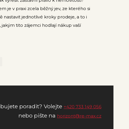
k vyřešit zástavní právo k nemovitosti?
m je v praxi zcela běžný jev, ze kterého si
 nastavit jednotlivé kroky prodeje, a to i
akým tito zájemci hodlají nákup vaší
První
Poslední
bujete poradit? Volejte
+420 733 149 056
nebo pište na
horizont@re-max.cz