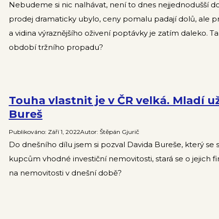
Nebudeme si nic nalhávat, není to dnes nejjednodušší do
prodej dramaticky ubylo, ceny pomalu padají dolů, ale prod
a vidina výraznějšího oživení poptávky je zatím daleko. Ta
období tržního propadu?
Touha vlastnit je v ČR velká. Mladí už
Bureš
Publikováno
:
Září 1, 2022
Autor
:
Štěpán Gjurič
Do dnešního dílu jsem si pozval Davida Bureše, který se
kupcům vhodné investiční nemovitosti, stará se o jejich f
na nemovitosti v dnešní době?