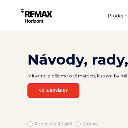
Prodej n
Návody, rady
Mluvíme a píšeme o tématech, kterým by měli vě
CO JE NOVÉHO?
Podcast V Realitě
Články