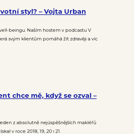
ivotní styl? – Vojta Urban
 well-beingu. Naším hostem v podcastu V
která svým klientům pomáhá žít zdravěji a víc
ent chce mě, když se ozval –
eden z absolutně nejúspěšnějších makléřů
kal v roce 2018, 19, 20 i 21.