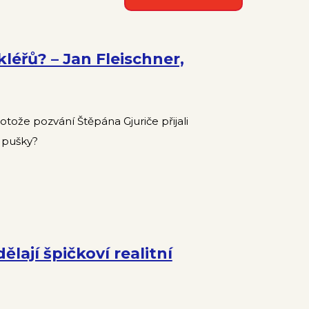
éřů? – Jan Fleischner,
rotože pozvání Štěpána Gjuriče přijali
 pušky?
ělají špičkoví realitní