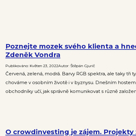
Poznejte mozek svého klienta a hne
Zdeněk Vondra
Publikováno
:
Květen 23, 2022
Autor
:
Štěpán Gjurič
Červená, zelená, modrá. Barvy RGB spektra, ale taky tři typ
chováme v osobním životě i v byznysu. Dnešním hostem 
obchodníky učí, jak správně komunikovat s různě založený
O crowdinvesting je zájem. Projekty