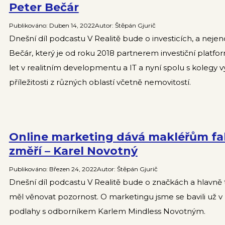
Peter Bečár
Publikováno
:
Duben 14, 2022
Autor
:
Štěpán Gjurič
Dnešní díl podcastu V Realitě bude o investicích, a nejen
Bečár, který je od roku 2018 partnerem investiční platf
let v realitním developmentu a IT a nyní spolu s kolegy vy
příležitosti z různých oblastí včetně nemovitostí.
Online marketing dává makléřům fal
změří – Karel Novotný
Publikováno
:
Březen 24, 2022
Autor
:
Štěpán Gjurič
Dnešní díl podcastu V Realitě bude o značkách a hlavně
měl věnovat pozornost. O marketingu jsme se bavili už v n
podlahy s odborníkem Karlem Mindless Novotným.