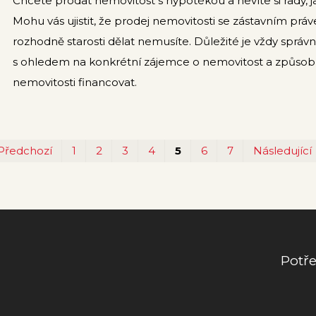
Chcete prodat nemovitost s hypotékou a nevíte si rady, ja
Mohu vás ujistit, že prodej nemovitosti se zástavním práve
rozhodně starosti dělat nemusíte. Důležité je vždy správně
s ohledem na konkrétní zájemce o nemovitost a způsob, j
nemovitosti financovat.
Předchozí
1
2
3
4
5
6
7
Následující
Potře