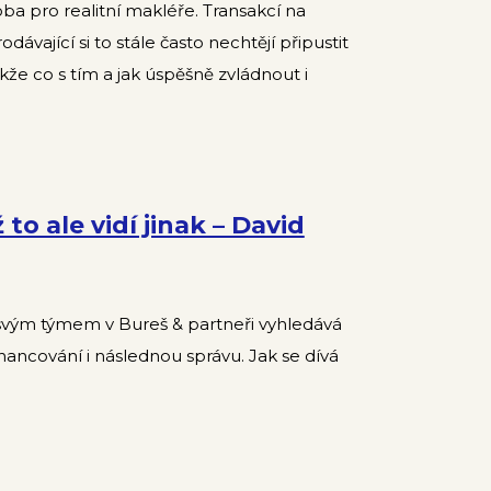
ba pro realitní makléře. Transakcí na
ávající si to stále často nechtějí připustit
kže co s tím a jak úspěšně zvládnout i
 to ale vidí jinak – David
 svým týmem v Bureš & partneři vyhledává
inancování i následnou správu. Jak se dívá