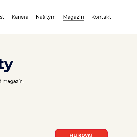
st
Kariéra
Náš tým
Magazín
Kontakt
ty
áš magazín.
FILTROVAT