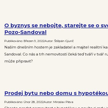
O byznys se nebojte, starejte se o s
Pozo-Sandoval
Publikováno
:
Březen 9, 2022
Autor
:
Štěpán Gjurič
Naším dnešním hostem je zakladatel a majitel realitní 
Sandoval. Co nás a trh nemovitostí čeká teď tváří v tvář r
může připravit?
Prodej bytu nebo domu s hypotékou
Publikováno
:
Únor 28, 2022
Autor
:
Miroslav Pleva