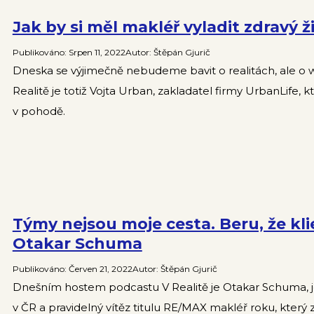
Jak by si měl makléř vyladit zdravý ž
Publikováno
:
Srpen 11, 2022
Autor
:
Štěpán Gjurič
Dneska se výjimečně nebudeme bavit o realitách, ale o
Realitě je totiž Vojta Urban, zakladatel firmy UrbanLife, 
v pohodě.
Týmy nejsou moje cesta. Beru, že kli
Otakar Schuma
Publikováno
:
Červen 21, 2022
Autor
:
Štěpán Gjurič
Dnešním hostem podcastu V Realitě je Otakar Schuma, j
v ČR a pravidelný vítěz titulu RE/MAX makléř roku, který zís