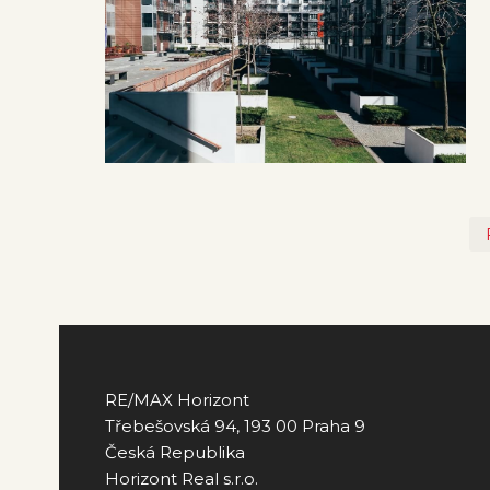
RE/MAX Horizont
Třebešovská 94, 193 00 Praha 9
Česká Republika
Horizont Real s.r.o.