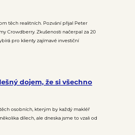
om těch realitních. Pozvání přijal Peter
ormy Crowdberry. Zkušenosti načerpal za 20
bírá pro klienty zajímavé investiční
ešný dojem, že si všechno
 těch osobních, kterým by každý makléř
ěkolika dílech, ale dneska jsme to vzali od